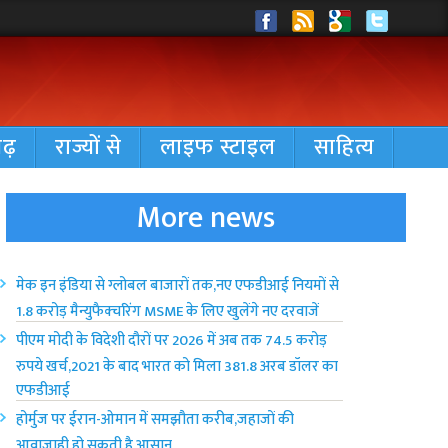
गढ़
राज्यों से
लाइफ स्टाइल
साहित्य
More news
मेक इन इंडिया से ग्लोबल बाजारों तक,नए एफडीआई नियमों से
1.8 करोड़ मैन्युफैक्चरिंग MSME के लिए खुलेंगे नए दरवाजें
पीएम मोदी के विदेशी दौरों पर 2026 में अब तक 74.5 करोड़
रुपये खर्च,2021 के बाद भारत को मिला 381.8 अरब डॉलर का
एफडीआई
होर्मुज पर ईरान-ओमान में समझौता करीब,जहाजों की
आवाजाही हो सकती है आसान