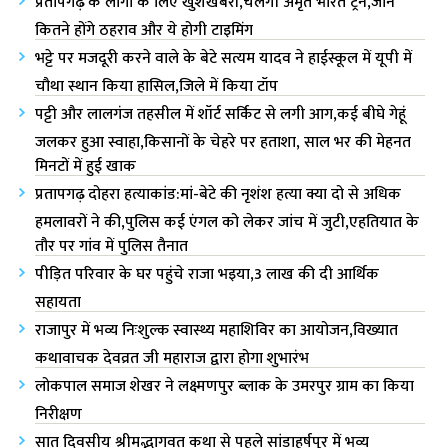
प्रतापगढ़ के लोगों के लिए खुशखबरी,चलेगी अमृत भारत ट्रेन,जानें
कितने होंगे ठहराव और ये होगी टाइमिंग
भट्टे पर मजदूरी करने वाले के बेटे सत्यम यादव ने हाईस्कूल में यूपी में
चौथा स्थान किया हासिल,जिले में किया टॉप
पट्टी और लालगंज तहसील में शॉर्ट सर्किट से लगी आग,कई बीघे गेहूं
जलकर हुआ स्वाहा,किसानों के चेहरे पर हताशा, साल भर की मेहनत
मिनटों में हुई खाक
प्रतापगढ़ दोहरा हत्याकांड:मां-बेटे की नृशंश हत्या क्या दो से अधिक
हमलावरों ने की,पुलिस कई एंगल को लेकर जांच में जुटी,एहतियात के
तौर पर गांव में पुलिस तैनात
पीड़ित परिवार के घर पहुंचे राजा भ‌इया,3 लाख की दी आर्थिक
सहायता
राजापुर में भव्य निःशुल्क स्वास्थ्य महाशिविर का आयोजन,विख्यात
कथावाचक देवव्रत जी महाराज द्वारा होगा शुभारंभ
लोकपाल समाज शेखर ने लक्ष्मणपुर ब्लाक के उमरपुर ग्राम का किया
निरीक्षण
सात दिवसीय श्रीमद्भागवत कथा से पहले सांडाहर्षपुर में भव्य