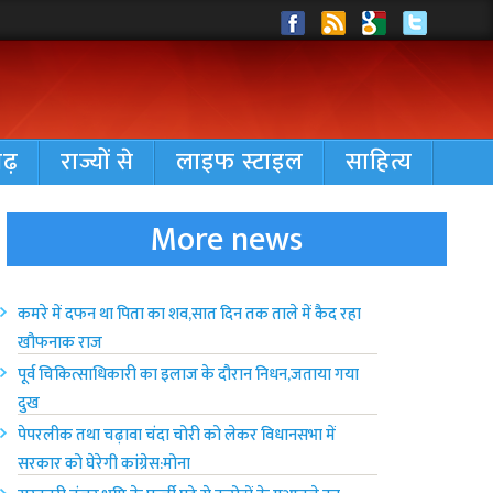
गढ़
राज्यों से
लाइफ स्टाइल
साहित्य
More news
कमरे में दफन था पिता का शव,सात दिन तक ताले में कैद रहा
खौफनाक राज
पूर्व चिकित्साधिकारी का इलाज के दौरान निधन,जताया गया
दुख
पेपरलीक तथा चढ़ावा चंदा चोरी को लेकर विधानसभा में
सरकार को घेरेगी कांग्रेस:मोना