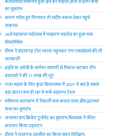
कलशयात्रा,भक्तिमय हुआ क्षेत्र का माहौल,आज से होगा कथा
का शुभारंभ
करुण पांडेय हुए गिरफ्तार तो संदीप चकमा देकर पहुंचे
लखनऊ
26वें महाकाल महोत्सव में भयहरण महादेव का हुआ भव्य
शिवाभिषेक
डीएम ने संग्रामगढ़ टोल प्लाजा पहुंचकर गंगा एक्सप्रेसवे की ली
जानकारी
हाईवे पर अमेठी के सर्राफा व्यापारी से पिस्टल सटाकर तीन
बदमाशों ने की 17 लाख की लूट
राजा भ‌इया के लिए कुंडा विधानसभा में 2027 में क्या है सबसे
बड़ा खतरा,कम हो रहा ये फर्क बढ़ाएगा टेंशन
भक्तिमय वातावरण में निकली भव्य कलश यात्रा,श्रीमद्भागवत
कथा का शुभारंभ
जनसत्ता कप क्रिकेट टूर्नामेंट का शुभारंभ,विधायक ने फीता
काटकर किया उद्घाटन
डीएम ने लालगंज तहसील का किया सघन निरीक्षण,