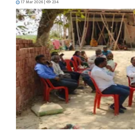
17 Mar 2026
|
234