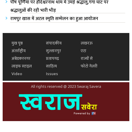
पौष पूर्णिमा पर हौदेश्वरनाथ धाम में उमड़े श्रद्धालु,गंगा घाट पर
श्रद्धालुओं की रही भारी भीड़
रामपुर खास में अटल स्मृति सम्मेलन का हुआ आयोजन
मुख पृष्ठ
संपादकीय
लखनऊ
अंतर्राष्ट्रीय
सुल्तानपुर
एटा
अंबेडकरनगर
प्रतापगढ़
राज्यों से
लाइफ स्टाइल
साहित्य
फोटो गेलरी
Video
Issues
All rights reserved @ 2023 Swaraj Savera