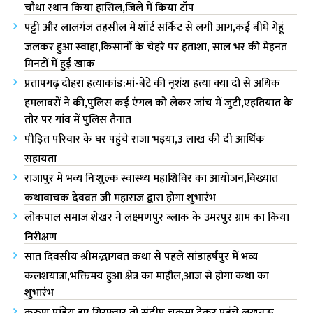
चौथा स्थान किया हासिल,जिले में किया टॉप
पट्टी और लालगंज तहसील में शॉर्ट सर्किट से लगी आग,कई बीघे गेहूं
जलकर हुआ स्वाहा,किसानों के चेहरे पर हताशा, साल भर की मेहनत
मिनटों में हुई खाक
प्रतापगढ़ दोहरा हत्याकांड:मां-बेटे की नृशंश हत्या क्या दो से अधिक
हमलावरों ने की,पुलिस कई एंगल को लेकर जांच में जुटी,एहतियात के
तौर पर गांव में पुलिस तैनात
पीड़ित परिवार के घर पहुंचे राजा भ‌इया,3 लाख की दी आर्थिक
सहायता
राजापुर में भव्य निःशुल्क स्वास्थ्य महाशिविर का आयोजन,विख्यात
कथावाचक देवव्रत जी महाराज द्वारा होगा शुभारंभ
लोकपाल समाज शेखर ने लक्ष्मणपुर ब्लाक के उमरपुर ग्राम का किया
निरीक्षण
सात दिवसीय श्रीमद्भागवत कथा से पहले सांडाहर्षपुर में भव्य
कलशयात्रा,भक्तिमय हुआ क्षेत्र का माहौल,आज से होगा कथा का
शुभारंभ
करुण पांडेय हुए गिरफ्तार तो संदीप चकमा देकर पहुंचे लखनऊ