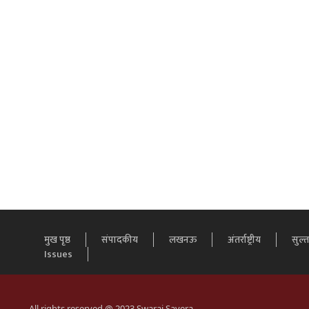
मुख पृष्ठ
संपादकीय
लखनऊ
अंतर्राष्ट्रीय
सुल्
Issues
All rights reserved @ 2023 Swaraj Savera