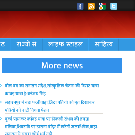
गढ़
राज्यों से
लाइफ स्टाइल
साहित्य
More news
बोल बम‌ का सनातन संदेश,सांस्कृतिक चेतना की विराट यात्रा
कांवड़ यात्रा है:धनंजय सिंह
सहारनपुर में बड़ा फर्जीवाड़ा,जिंदा पतियों को मृत दिखाकर
पत्नियों को बांटी विधवा पेंशन
बुर्का पहनकर कांवड़ यात्रा पर निकलीं संभल की तमन्ना
मलिक,शिवरात्रि पर डासना मंदिर में करेंगी जलाभिषेक,कहा-
सनातन से अच्छा कोई धर्म नहीं