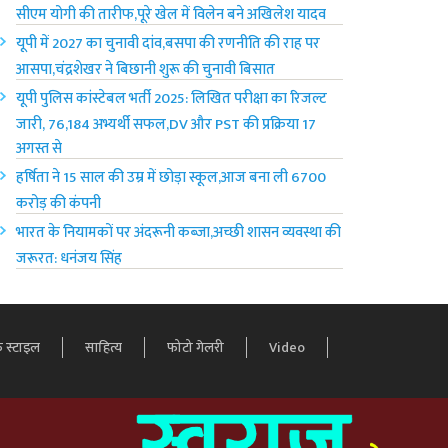
सीएम योगी की तारीफ,पूरे खेल में विलेन बने अखिलेश यादव
यूपी में 2027 का चुनावी दांव,बसपा की रणनीति की राह पर
आसपा,चंद्रशेखर ने बिछानी शुरू की चुनावी बिसात
यूपी पुलिस कांस्टेबल भर्ती 2025: लिखित परीक्षा का रिजल्ट
जारी, 76,184 अभ्यर्थी सफल,DV और PST की प्रक्रिया 17
अगस्त से
हर्षिता ने 15 साल की उम्र में छोड़ा स्कूल,आज बना ली 6700
करोड़ की कंपनी
भारत के नियामकों पर अंदरूनी कब्जा,अच्छी शासन व्यवस्था की
जरूरत: धनंजय सिंह
 स्टाइल
साहित्य
फोटो गेलरी
Video