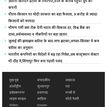
अडानी खरीदेंगे इटली के एयरपोर्ट,डील के करीब पहुंची ग्रुप की
कंपनी
पीएम-किसान पर मोदी सरकार का बड़ा फैसला, 9 करोड़ से ज्यादा
किसानों को फायदा
भीषण गर्मी क्या रोक देगी भारत की विकास दर, विश्व बैंक का
दावा,अर्थव्यवस्था व नौकरियों पर बड़ा खतरा
जुलाई की झमाझम बारिश के बाद लगा झटका,अगस्त-सितंबर में कम
बारिश का अनुमान
भारतीय कंपनियों का विदेशों में बढ़ रहा निवेश,अब कंस्ट्रक्शन सेक्टर
भी दौड़ में,सिंगापुर फिर बना पहली पसंद
मुख पृष्ठ
संपादकीय
लखनऊ
अंतर्राष्ट्रीय
सुल्तानपुर
एटा
अंबेडकरनगर
प्रतापगढ़
राज्यों से
लाइफ स्टाइल
साहित्य
फोटो गेलरी
Video
Issues