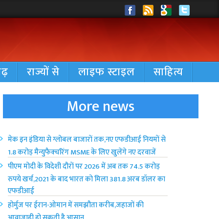
गढ़
राज्यों से
लाइफ स्टाइल
साहित्य
More news
मेक इन इंडिया से ग्लोबल बाजारों तक,नए एफडीआई नियमों से
1.8 करोड़ मैन्युफैक्चरिंग MSME के लिए खुलेंगे नए दरवाजें
पीएम मोदी के विदेशी दौरों पर 2026 में अब तक 74.5 करोड़
रुपये खर्च,2021 के बाद भारत को मिला 381.8 अरब डॉलर का
एफडीआई
होर्मुज पर ईरान-ओमान में समझौता करीब,जहाजों की
आवाजाही हो सकती है आसान