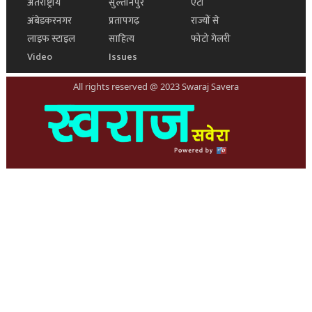
अंतर्राष्ट्रीय
सुल्तानपुर
एटा
अंबेडकरनगर
प्रतापगढ़
राज्यों से
लाइफ स्टाइल
साहित्य
फोटो गेलरी
Video
Issues
All rights reserved @ 2023 Swaraj Savera