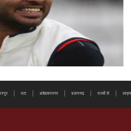
तानपुर
एटा
अंबेडकरनगर
प्रतापगढ़
राज्यों से
लाइफ