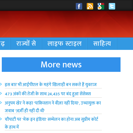
गढ़
राज्यों से
लाइफ स्टाइल
साहित्य
More news
इस बार भी आईपीएल के महंगे खिलाड़ी बन सकते हैं युवराज
473 अंकों की तेजी के साथ 24,435 पर बंद हुआ सेंसेक्स
अनुपम खेर ने कहा 'पाकिस्तान ने वीज़ा नहीं दिया', उच्चायुक्त का
जवाब 'अर्ज़ी ही नहीं दी थी'
चौपाटी पर 'मेक इन इंडिया' सम्मेलन का होना अब सुप्रीम कोर्ट
के हाथ में