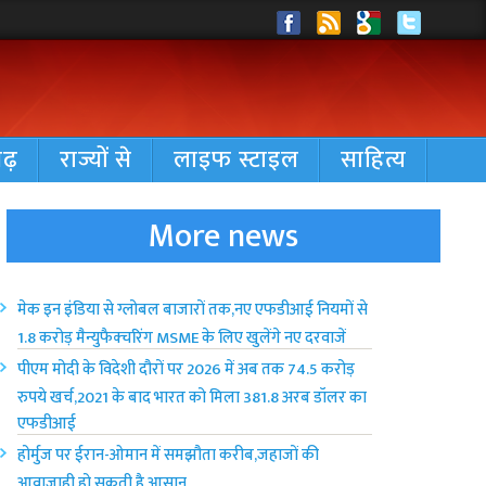
गढ़
राज्यों से
लाइफ स्टाइल
साहित्य
More news
मेक इन इंडिया से ग्लोबल बाजारों तक,नए एफडीआई नियमों से
1.8 करोड़ मैन्युफैक्चरिंग MSME के लिए खुलेंगे नए दरवाजें
पीएम मोदी के विदेशी दौरों पर 2026 में अब तक 74.5 करोड़
रुपये खर्च,2021 के बाद भारत को मिला 381.8 अरब डॉलर का
एफडीआई
होर्मुज पर ईरान-ओमान में समझौता करीब,जहाजों की
आवाजाही हो सकती है आसान