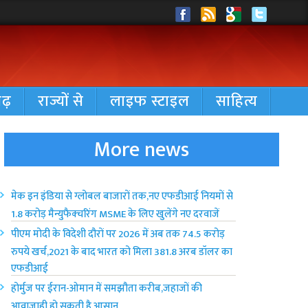
गढ़
राज्यों से
लाइफ स्टाइल
साहित्य
More news
मेक इन इंडिया से ग्लोबल बाजारों तक,नए एफडीआई नियमों से
1.8 करोड़ मैन्युफैक्चरिंग MSME के लिए खुलेंगे नए दरवाजें
पीएम मोदी के विदेशी दौरों पर 2026 में अब तक 74.5 करोड़
रुपये खर्च,2021 के बाद भारत को मिला 381.8 अरब डॉलर का
एफडीआई
होर्मुज पर ईरान-ओमान में समझौता करीब,जहाजों की
आवाजाही हो सकती है आसान